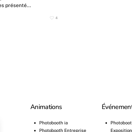
s présenté...
4
Animations
Événemen
Photobooth ia
Photoboot
Photobooth Entreprise
Expositio