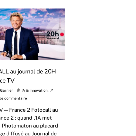
L au journal de 20H
nce TV
 Garnier
🤖 IA & innovation
,
📍
de commentaire
TV — France 2 Fotocall au
ance 2 : quand l'IA met
x Photomaton au placard
e diffusé au Journal de