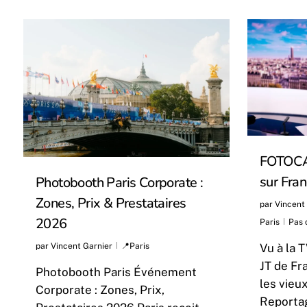
FOTOCAL
sur Fra
Photobooth Paris Corporate :
Zones, Prix & Prestataires
par
Vincent
2026
Paris
Pas 
Vu à la 
par
Vincent Garnier
📍Paris
JT de Fr
Photobooth Paris Événement
les vieu
Corporate : Zones, Prix,
Reportag