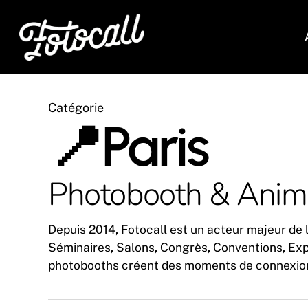
Skip
to
main
content
Catégorie
📍Paris
Photobooth & Animat
Depuis 2014, Fotocall est un acteur majeur de l
Séminaires, Salons, Congrès, Conventions, Expo
photobooths créent des moments de connexion